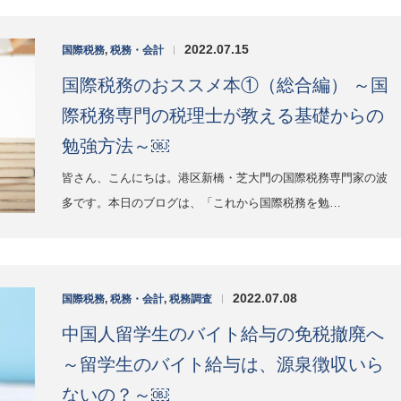
2022.07.15
国際税務
,
税務・会計
|
国際税務のおススメ本①（総合編） ～国
際税務専門の税理士が教える基礎からの
勉強方法～￼
皆さん、こんにちは。港区新橋・芝大門の国際税務専門家の波
多です。本日のブログは、「これから国際税務を勉…
2022.07.08
国際税務
,
税務・会計
,
税務調査
|
中国人留学生のバイト給与の免税撤廃へ
～留学生のバイト給与は、源泉徴収いら
ないの？～￼