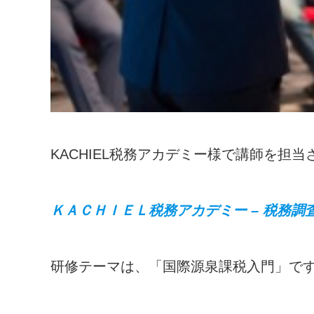
KACHIEL税務アカデミー様で講師を担
ＫＡＣＨＩＥＬ税務アカデミー – 税務調査
研修テーマは、「国際源泉課税入門」で